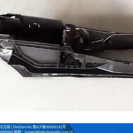
| DesDev Inc.
鲁ICP备06006191号
 邮箱：sunwq@hitechmoulds.com.cn